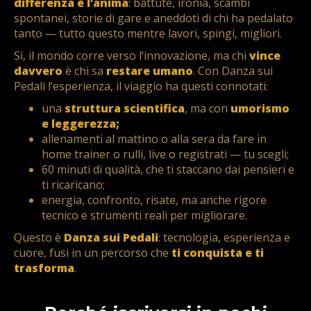
differenza è l’anima
: battute, ironia, scambi
spontanei, storie di gare e aneddoti di chi ha pedalato
tanto — tutto questo mentre lavori, spingi, migliori.
Sì, il mondo corre verso l’innovazione, ma chi
vince
davvero
è chi sa
restare umano
. Con Danza sui
Pedali l’esperienza, il viaggio ha questi connotati:
una
struttura scientifica
, ma con
umorismo
e leggerezza;
allenamenti al mattino o alla sera da fare in
home trainer o rulli, live o registrati — tu scegli;
60 minuti di qualità, che ti staccano dai pensieri e
ti ricaricano;
energia, confronto, risate, ma anche rigore
tecnico e strumenti reali per migliorare.
Questo è
Danza sui Pedali
: tecnologia, esperienza e
cuore, fusi in un percorso che
ti conquista e ti
trasforma
.